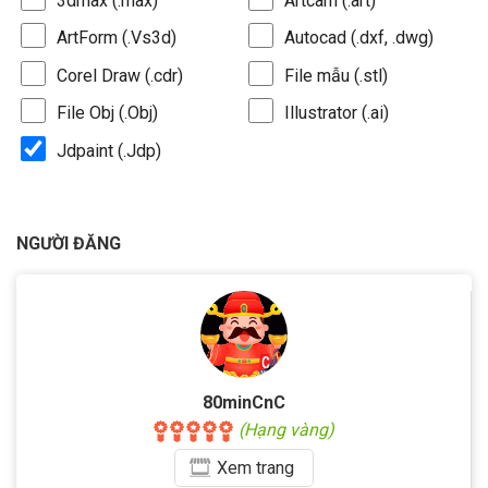
3dmax (.max)
Artcam (.art)
ArtForm (.Vs3d)
Autocad (.dxf, .dwg)
Corel Draw (.cdr)
File mẫu (.stl)
File Obj (.Obj)
Illustrator (.ai)
Jdpaint (.Jdp)
NGƯỜI ĐĂNG
80minCnC
(Hạng vàng)
Xem
trang