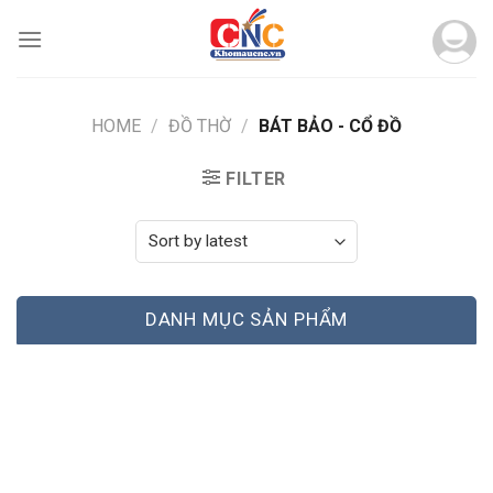
Skip
to
content
HOME
/
ĐỒ THỜ
/
BÁT BẢO - CỔ ĐỒ
FILTER
DANH MỤC SẢN PHẨM