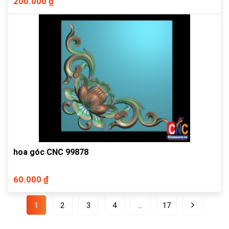
200.000 ₫
hoa góc CNC 99878
60.000 ₫
1
2
3
4
…
17