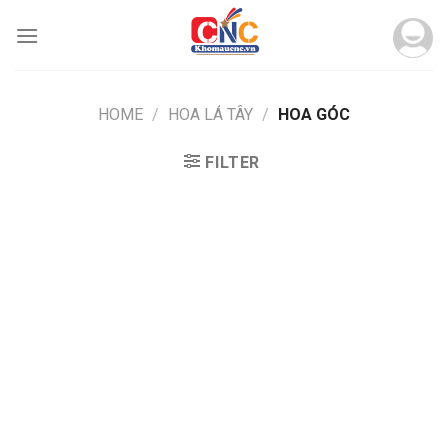
Skip
to
content
HOME
/
HOA LÁ TÂY
/
HOA GÓC
FILTER