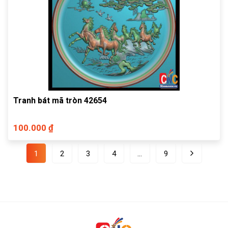
Tranh bát mã tròn 42654
100.000 ₫
1
2
3
4
…
9