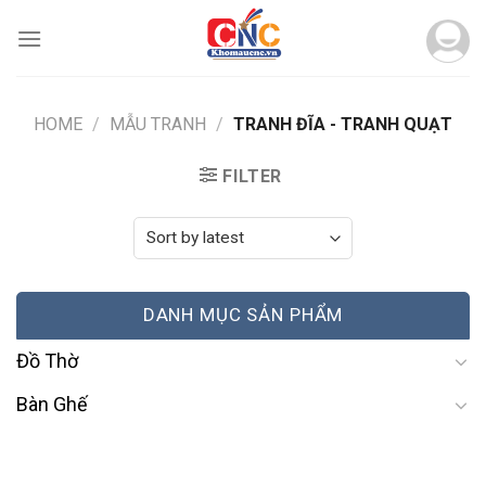
Skip
to
content
HOME
/
MẪU TRANH
/
TRANH ĐĨA - TRANH QUẠT
FILTER
DANH MỤC SẢN PHẨM
Đồ Thờ
Bàn Ghế