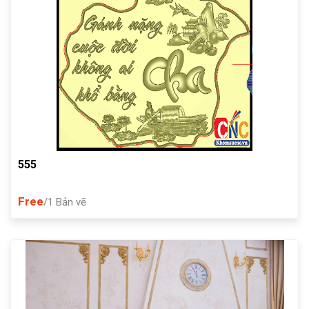
555
Free
/1 Bản vẽ