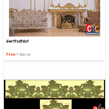
ểwrffsdfdsf
Free
/1 Bản vẽ