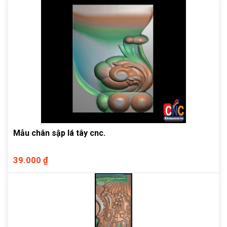
Mẫu chân sập lá tây cnc.
39.000 ₫