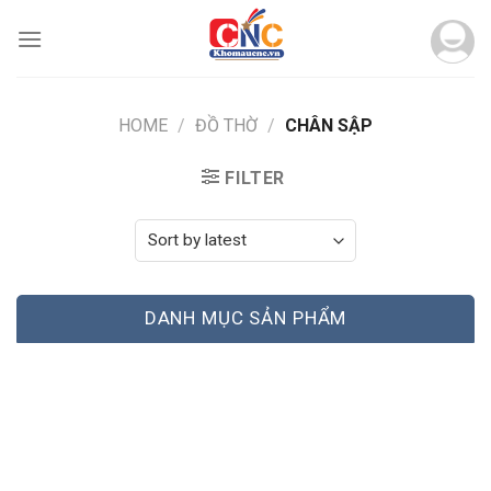
Skip
to
content
HOME
/
ĐỒ THỜ
/
CHÂN SẬP
FILTER
DANH MỤC SẢN PHẨM