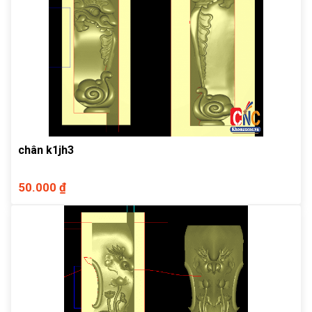
chân k1jh3
50.000 ₫