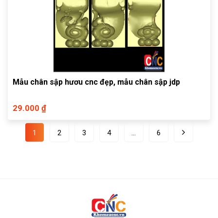
Mẫu chân sập hươu cnc đẹp, mẫu chân sập jdp
29.000 ₫
1
2
3
4
…
6