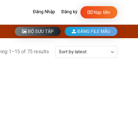
Đăng Nhập
Đăng ký
Nạp tiền
BỘ SƯU TẬP
ĐĂNG FILE MẪU
ing 1–15 of 75 results