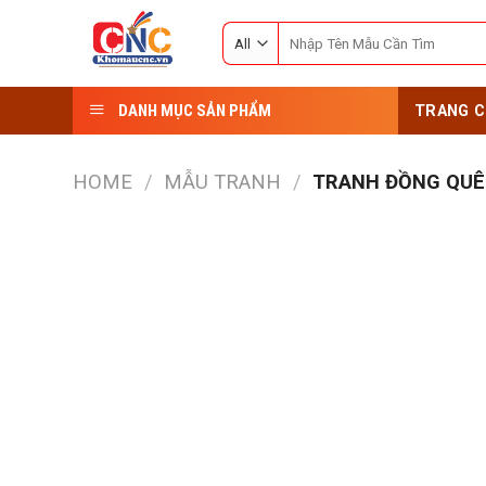
Skip
Search
to
for:
content
DANH MỤC SẢN PHẨM
TRANG C
HOME
/
MẪU TRANH
/
TRANH ĐỒNG QUÊ