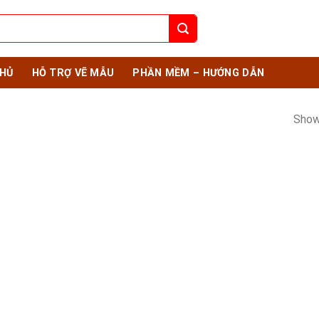
HỦ
HỖ TRỢ VẼ MẪU
PHẦN MỀM – HƯỚNG DẪN
Show