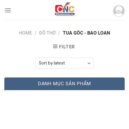
Skip
to
content
HOME
/
ĐỒ THỜ
/
TUA GÓC - BAO LOAN
FILTER
DANH MỤC SẢN PHẨM