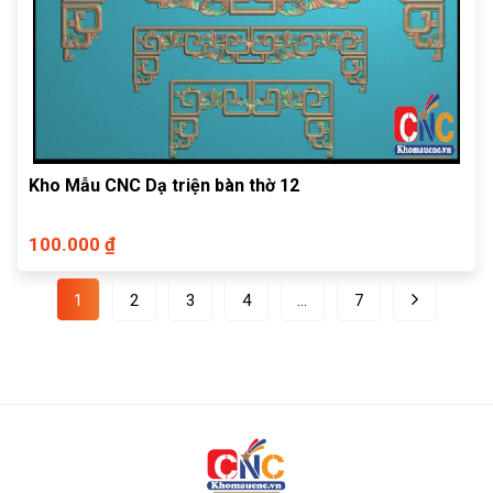
Kho Mẫu CNC Dạ triện bàn thờ 12
100.000 ₫
1
2
3
4
…
7