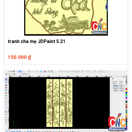
tranh cha mẹ JDPaint 5.21
150.000 ₫