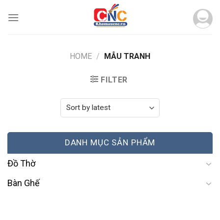
Skip
to
content
HOME
/
MẪU TRANH
FILTER
DANH MỤC SẢN PHẨM
Đồ Thờ
Bàn Ghế