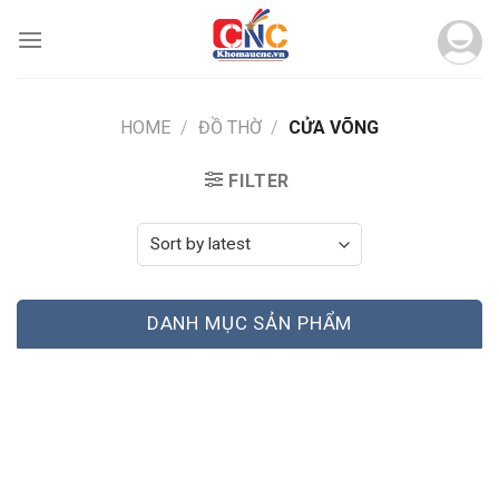
Skip
to
content
HOME
/
ĐỒ THỜ
/
CỬA VÕNG
FILTER
DANH MỤC SẢN PHẨM