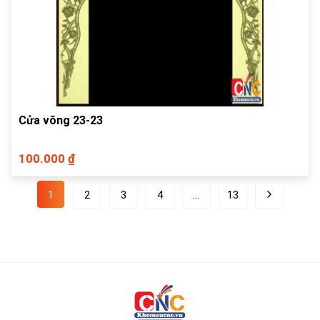
Cửa võng 23-23
100.000 ₫
1
2
3
4
…
13