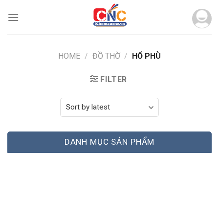
Skip
to
content
HOME
/
ĐỒ THỜ
/
HỔ PHÙ
FILTER
DANH MỤC SẢN PHẨM