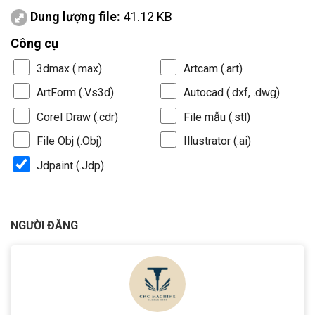
Dung lượng file:
41.12 KB
Công cụ
3dmax (.max)
Artcam (.art)
ArtForm (.Vs3d)
Autocad (.dxf, .dwg)
Corel Draw (.cdr)
File mẫu (.stl)
File Obj (.Obj)
Illustrator (.ai)
Jdpaint (.Jdp)
NGƯỜI ĐĂNG