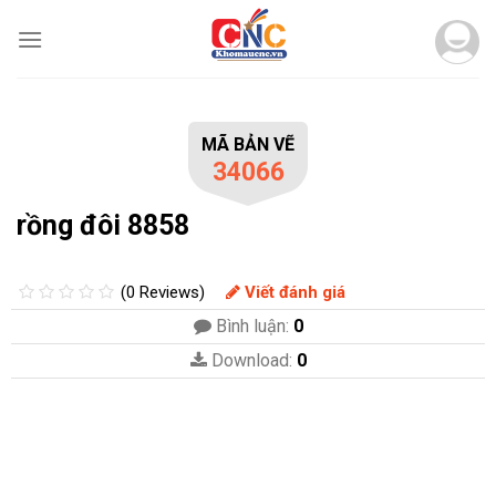
Skip
to
content
MÃ BẢN VẼ
34066
rồng đôi 8858
(0 Reviews)
Viết đánh giá
Bình luận:
0
Download:
0