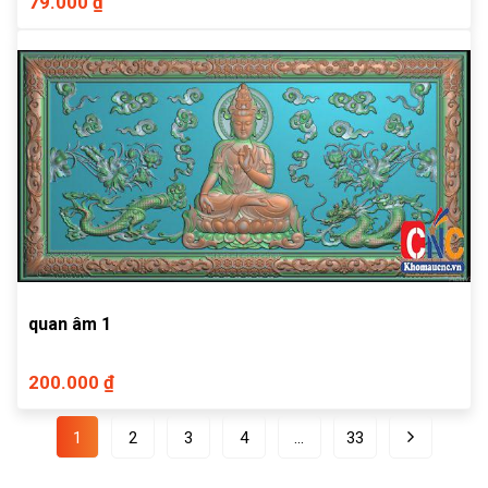
79.000 ₫
quan âm 1
200.000 ₫
1
2
3
4
…
33