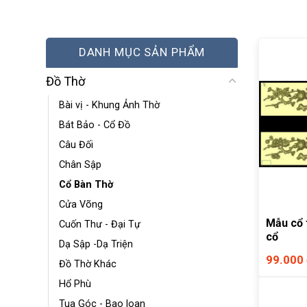
DANH MỤC SẢN PHẨM
Đồ Thờ
Bài vị - Khung Ảnh Thờ
Bát Bảo - Cổ Đồ
Câu Đối
Chân Sập
Cổ Bàn Thờ
Cửa Võng
Mẫu cổ t
Cuốn Thư - Đại Tự
cổ
Dạ Sập -Dạ Triện
99.000
Đồ Thờ Khác
Hổ Phù
Tua Góc - Bao loan