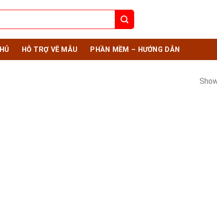
HỦ
HỖ TRỢ VẼ MẪU
PHẦN MỀM – HƯỚNG DẪN
Show