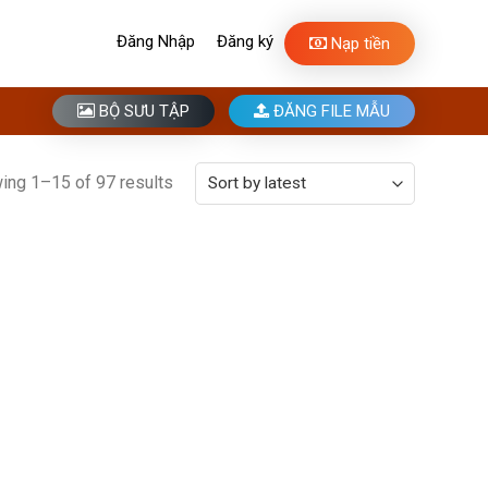
Đăng Nhập
Đăng ký
Nạp tiền
BỘ SƯU TẬP
ĐĂNG FILE MẪU
ing 1–15 of 97 results