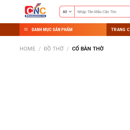
Skip
Search
to
for:
content
DANH MỤC SẢN PHẨM
TRANG C
HOME
/
ĐỒ THỜ
/
CỔ BÀN THỜ