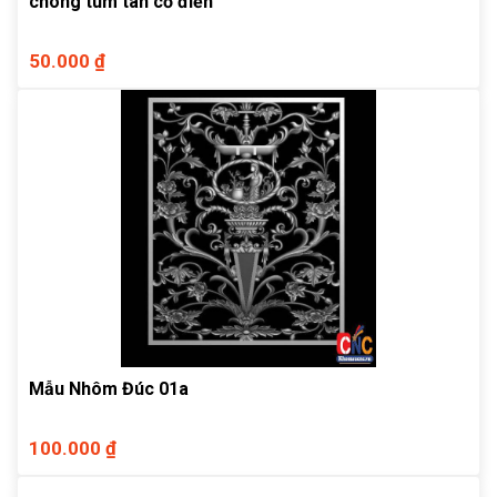
chông tum tân cổ điển
50.000 ₫
Mẫu Nhôm Đúc 01a
100.000 ₫