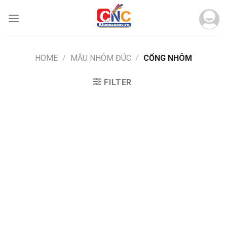
Skip
to
content
HOME
/
MẪU NHÔM ĐÚC
/
CỔNG NHÔM
FILTER