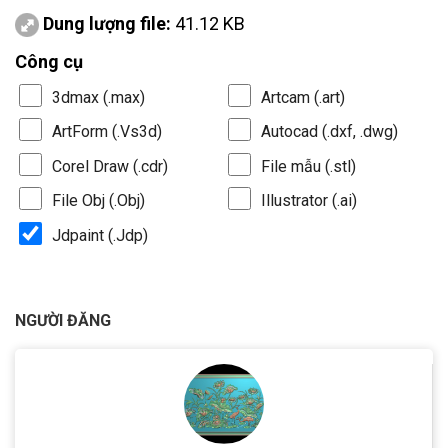
Dung lượng file:
41.12 KB
Công cụ
3dmax (.max)
Artcam (.art)
ArtForm (.Vs3d)
Autocad (.dxf, .dwg)
Corel Draw (.cdr)
File mẫu (.stl)
File Obj (.Obj)
Illustrator (.ai)
Jdpaint (.Jdp)
NGƯỜI ĐĂNG