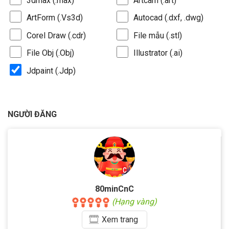
3dmax (.max)
Artcam (.art)
ArtForm (.Vs3d)
Autocad (.dxf, .dwg)
Corel Draw (.cdr)
File mẫu (.stl)
File Obj (.Obj)
Illustrator (.ai)
Jdpaint (.Jdp)
NGƯỜI ĐĂNG
80minCnC
(Hạng vàng)
Xem
trang