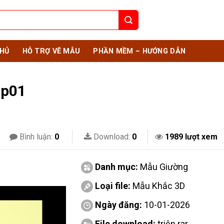
HỦ
HỖ TRỢ VẼ MẪU
PHẦN MỀM – HƯỚNG DẪN
 p01
Bình luận:
0
Download:
0
1989 lượt xem
Danh mục:
Mẫu Giường
Loại file:
Mẫu Khắc 3D
Ngày đăng:
10-01-2026
File download:
triện.rar