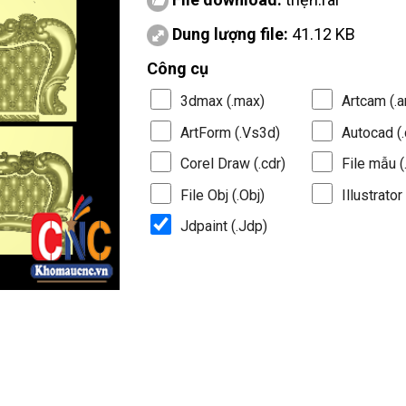
Dung lượng file:
41.12 KB
Công cụ
3dmax (.max)
Artcam (.a
ArtForm (.Vs3d)
Autocad (.
Corel Draw (.cdr)
File mẫu (.
File Obj (.Obj)
Illustrator 
Jdpaint (.Jdp)