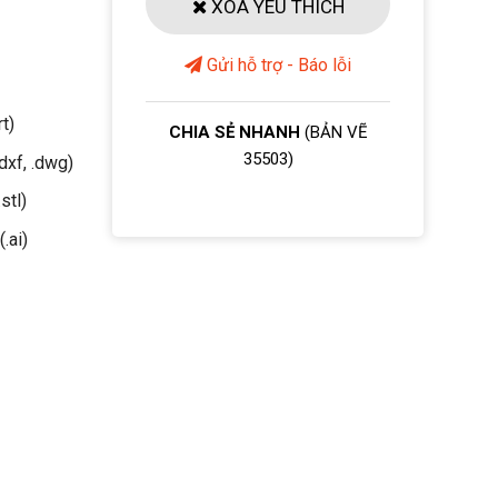
XOÁ YÊU THÍCH
Gửi hỗ trợ - Báo lỗi
rt)
CHIA SẺ NHANH
(BẢN VẼ
35503)
dxf, .dwg)
stl)
(.ai)