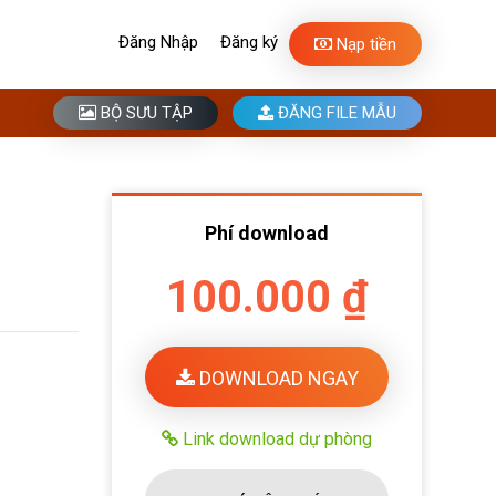
Đăng Nhập
Đăng ký
Nạp tiền
BỘ SƯU TẬP
ĐĂNG FILE MẪU
Phí download
100.000 ₫
DOWNLOAD NGAY
Link download dự phòng