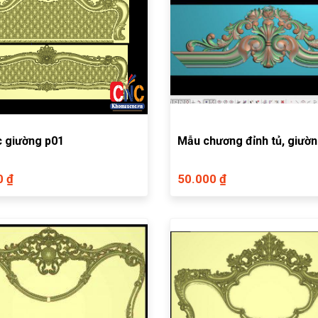
 giường p01
Mẫu chương đỉnh tủ, giườ
0 ₫
50.000 ₫