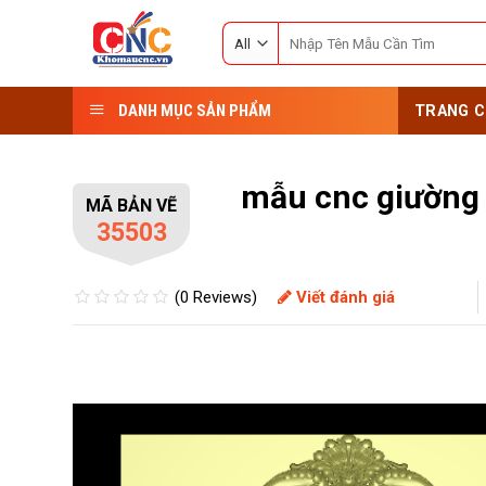
Skip
Search
to
for:
content
DANH MỤC SẢN PHẨM
TRANG C
mẫu cnc giường
MÃ BẢN VẼ
35503
(0 Reviews)
Viết đánh giá