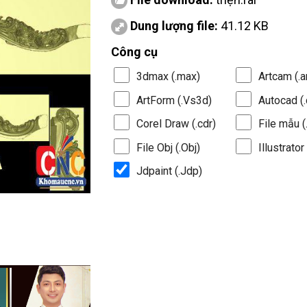
Dung lượng file:
41.12 KB
Công cụ
3dmax (.max)
Artcam (.a
ArtForm (.Vs3d)
Autocad (.
Corel Draw (.cdr)
File mẫu (.
File Obj (.Obj)
Illustrator 
Jdpaint (.Jdp)