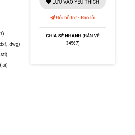
LƯU VÀO YÊU THÍCH
Gửi hỗ trợ - Báo lỗi
rt)
CHIA SẺ NHANH
(BẢN VẼ
34567)
dxf, .dwg)
stl)
(.ai)