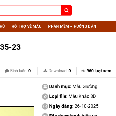
HỦ
HỖ TRỢ VẼ MẪU
PHẦN MỀM – HƯỚNG DẪN
 35-23
Bình luận:
0
Download:
0
960 lượt xem
Danh mục:
Mẫu Giường
Loại file:
Mẫu Khắc 3D
Ngày đăng:
26-10-2025
File download:
triện.rar