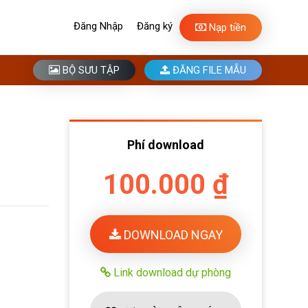
Đăng Nhập
Đăng ký
Nạp tiền
BỘ SƯU TẬP
ĐĂNG FILE MẪU
Phí download
100.000 ₫
DOWNLOAD NGAY
Link download dự phòng