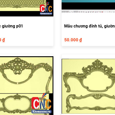
 giường p01
Mẫu chương đỉnh tủ, giườ
0 ₫
50.000 ₫