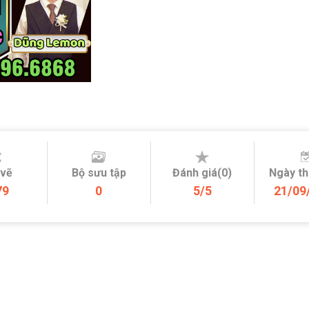
 vẽ
Bộ sưu tập
Đánh giá(0)
Ngày t
79
0
5/5
21/09