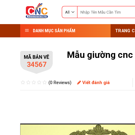
Skip
Search
to
for:
content
DANH MỤC SẢN PHẨM
TRANG C
Mẫu giường cnc
MÃ BẢN VẼ
34567
(0 Reviews)
Viết đánh giá