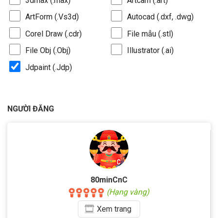
3dmax (.max)
Artcam (.art)
ArtForm (.Vs3d)
Autocad (.dxf, .dwg)
Corel Draw (.cdr)
File mẫu (.stl)
File Obj (.Obj)
Illustrator (.ai)
Jdpaint (.Jdp)
NGƯỜI ĐĂNG
80minCnC
(Hạng vàng)
Xem
trang