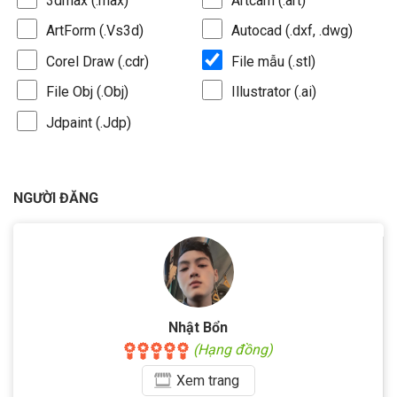
3dmax (.max)
Artcam (.art)
ArtForm (.Vs3d)
Autocad (.dxf, .dwg)
Corel Draw (.cdr)
File mẫu (.stl)
File Obj (.Obj)
Illustrator (.ai)
Jdpaint (.Jdp)
NGƯỜI ĐĂNG
Nhật Bổn
(Hạng đồng)
Xem
trang