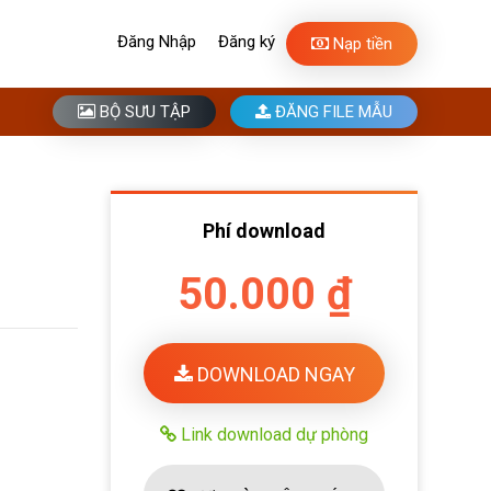
Đăng Nhập
Đăng ký
Nạp tiền
BỘ SƯU TẬP
ĐĂNG FILE MẪU
Phí download
50.000 ₫
DOWNLOAD NGAY
Link download dự phòng