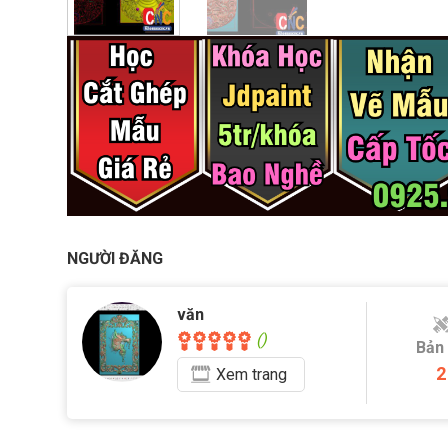
NGƯỜI ĐĂNG
văn
()
Bản
2
Xem
trang