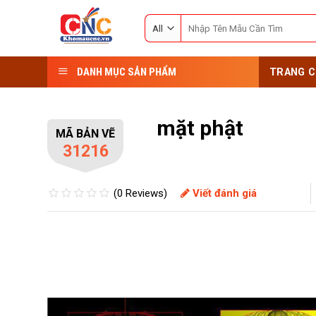
Skip
Search
to
for:
content
DANH MỤC SẢN PHẨM
TRANG C
mặt phật
MÃ BẢN VẼ
31216
(0 Reviews)
Viết đánh giá