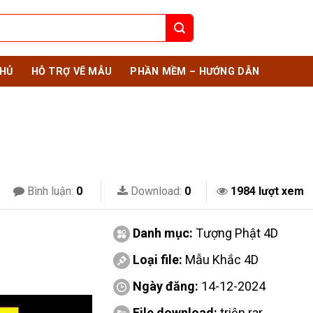
HỦ
HỖ TRỢ VẼ MẪU
PHẦN MỀM – HƯỚNG DẪN
Bình luận:
0
Download:
0
1984 lượt xem
Danh mục:
Tượng Phật 4D
Loại file:
Mẫu Khắc 4D
Ngày đăng:
14-12-2024
File download:
triện.rar