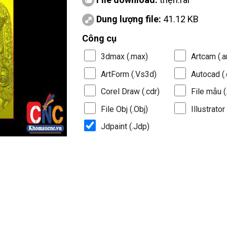
Dung lượng file:
41.12 KB
Công cụ
3dmax (.max)
Artcam (.a
ArtForm (.Vs3d)
Autocad (.
Corel Draw (.cdr)
File mẫu (.
File Obj (.Obj)
Illustrator 
Jdpaint (.Jdp)