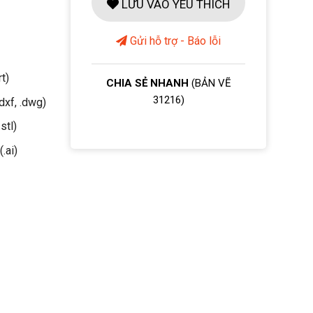
LƯU VÀO YÊU THÍCH
Gửi hỗ trợ - Báo lỗi
rt)
CHIA SẺ NHANH
(BẢN VẼ
31216)
dxf, .dwg)
stl)
(.ai)