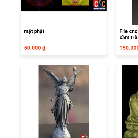
mặt phật
File cnc
cầm tràn
50.000 ₫
150.00