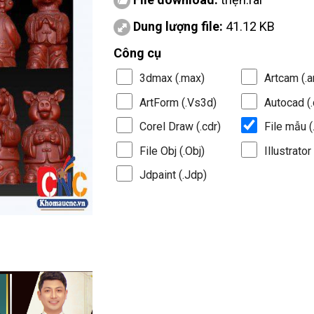
Dung lượng file:
41.12 KB
Công cụ
3dmax (.max)
Artcam (.a
ArtForm (.Vs3d)
Autocad (.
Corel Draw (.cdr)
File mẫu (.
File Obj (.Obj)
Illustrator 
Jdpaint (.Jdp)