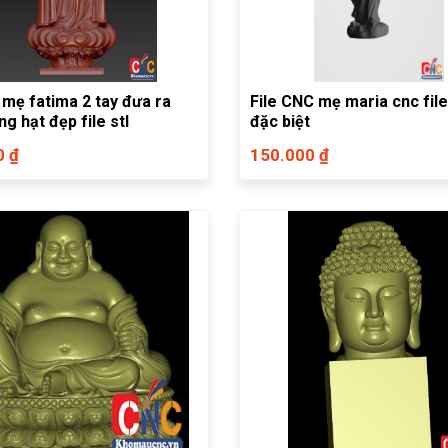
 mẹ fatima 2 tay đưa ra
File CNC mẹ maria cnc file
g hạt đẹp file stl
đặc biệt
0 ₫
150.000 ₫