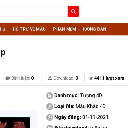
HỦ
HỖ TRỢ VẼ MẪU
PHẦN MỀM – HƯỚNG DẪN
áp
Bình luận:
0
Download:
0
4411 lượt xem
Danh mục:
Tượng 4D
Loại file:
Mẫu Khắc 4D
Ngày đăng:
01-11-2021
File download:
triện.rar