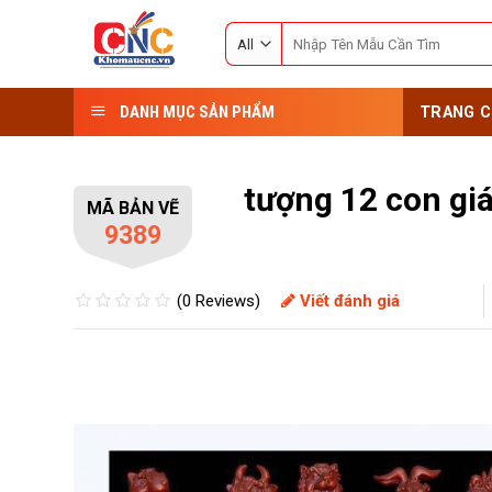
Skip
Search
to
for:
content
DANH MỤC SẢN PHẨM
TRANG C
tượng 12 con gi
MÃ BẢN VẼ
9389
(0 Reviews)
Viết đánh giá