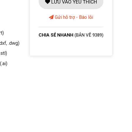
LƯU VÀO YÊU THÍCH
Gửi hỗ trợ - Báo lỗi
rt)
CHIA SẺ NHANH
(BẢN VẼ 9389)
dxf, .dwg)
stl)
(.ai)