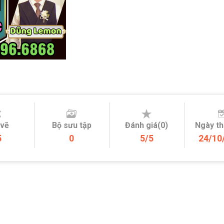
 vẽ
Bộ sưu tập
Đánh giá(0)
Ngày t
5
0
5/5
24/10