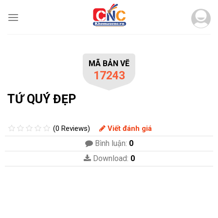
Skip
to
content
MÃ BẢN VẼ
17243
TỨ QUÝ ĐẸP
(0 Reviews)
Viết đánh giá
Bình luận:
0
Download:
0