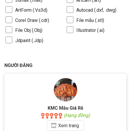
3dmax (.max)
Artcam (.art)
ArtForm (.Vs3d)
Autocad (.dxf, .dwg)
Corel Draw (.cdr)
File mẫu (.stl)
File Obj (.Obj)
Illustrator (.ai)
Jdpaint (.Jdp)
NGƯỜI ĐĂNG
KMC Mẫu Giá Rẽ
(Hạng đồng)
Xem
trang