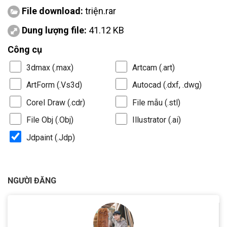
File download:
triện.rar
Dung lượng file:
41.12 KB
Công cụ
3dmax (.max)
Artcam (.art)
ArtForm (.Vs3d)
Autocad (.dxf, .dwg)
Corel Draw (.cdr)
File mẫu (.stl)
File Obj (.Obj)
Illustrator (.ai)
Jdpaint (.Jdp)
NGƯỜI ĐĂNG