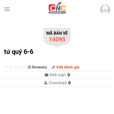
Skip
to
content
MÃ BẢN VẼ
14095
tứ quý 6-6
(0 Reviews)
Viết đánh giá
Bình luận:
0
Download:
0