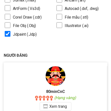
3dmax (.max)
Artcam (.art)
ArtForm (.Vs3d)
Autocad (.dxf, .dwg)
Corel Draw (.cdr)
File mẫu (.stl)
File Obj (.Obj)
Illustrator (.ai)
Jdpaint (.Jdp)
NGƯỜI ĐĂNG
80minCnC
(Hạng vàng)
Xem
trang