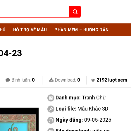
HỦ
HỖ TRỢ VẼ MẪU
PHẦN MỀM – HƯỚNG DẪN
04-23
Bình luận:
0
Download:
0
2192 lượt xem
Danh mục:
Tranh Chữ
Loại file:
Mẫu Khắc 3D
Ngày đăng:
09-05-2025
File download:
triện.rar