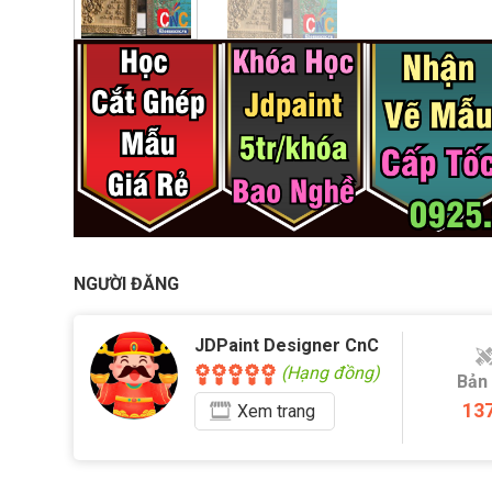
NGƯỜI ĐĂNG
JDPaint Designer CnC
(Hạng đồng)
Bản
13
Xem
trang