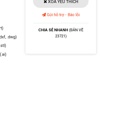
XOÁ YÊU THÍCH
Gửi hỗ trợ - Báo lỗi
rt)
CHIA SẺ NHANH
(BẢN VẼ
23721)
dxf, .dwg)
stl)
(.ai)