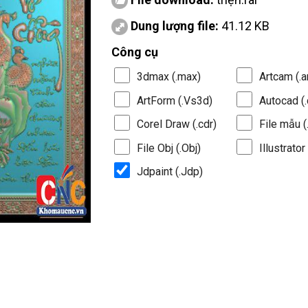
Dung lượng file:
41.12 KB
Công cụ
3dmax (.max)
Artcam (.a
ArtForm (.Vs3d)
Autocad (.
Corel Draw (.cdr)
File mẫu (.
File Obj (.Obj)
Illustrator 
Jdpaint (.Jdp)