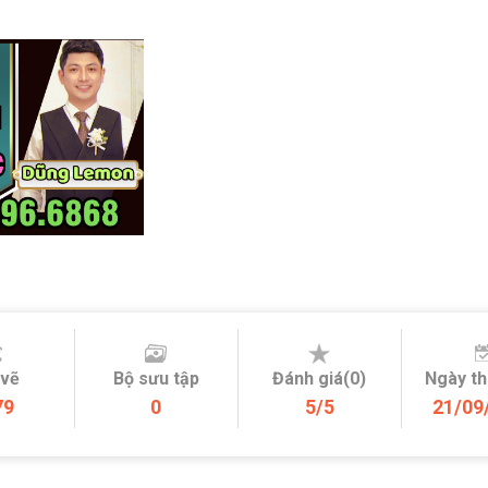
 vẽ
Bộ sưu tập
Đánh giá(0)
Ngày t
79
0
5/5
21/09