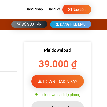
Đăng Nhập
Đăng ký
Nạp tiền
BỘ SƯU TẬP
ĐĂNG FILE MẪU
Phí download
39.000 ₫
DOWNLOAD NGAY
Link download dự phòng