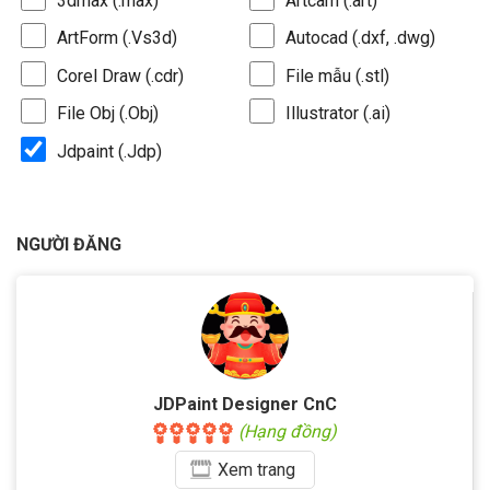
3dmax (.max)
Artcam (.art)
ArtForm (.Vs3d)
Autocad (.dxf, .dwg)
Corel Draw (.cdr)
File mẫu (.stl)
File Obj (.Obj)
Illustrator (.ai)
Jdpaint (.Jdp)
NGƯỜI ĐĂNG
JDPaint Designer CnC
(Hạng đồng)
Xem
trang