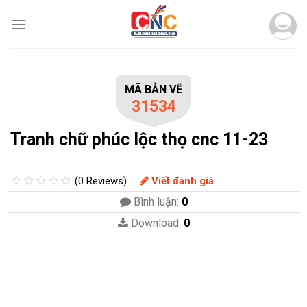
Skip
to
content
MÃ BẢN VẼ
31534
Tranh chữ phúc lộc thọ cnc 11-23
(0 Reviews)
Viết đánh giá
Bình luận:
0
Download:
0