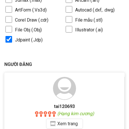
3dmax (.max)
Artcam (.art)
ArtForm (.Vs3d)
Autocad (.dxf, .dwg)
Corel Draw (.cdr)
File mẫu (.stl)
File Obj (.Obj)
Illustrator (.ai)
Jdpaint (.Jdp)
NGƯỜI ĐĂNG
tai120693
(Hạng kim cương)
Xem
trang