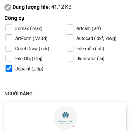
Dung lượng file:
41.12 KB
Công cụ
3dmax (.max)
Artcam (.art)
ArtForm (.Vs3d)
Autocad (.dxf, .dwg)
Corel Draw (.cdr)
File mẫu (.stl)
File Obj (.Obj)
Illustrator (.ai)
Jdpaint (.Jdp)
NGƯỜI ĐĂNG