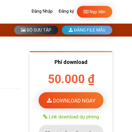
Đăng Nhập
Đăng ký
Nạp tiền
BỘ SƯU TẬP
ĐĂNG FILE MẪU
Phí download
50.000 ₫
DOWNLOAD NGAY
Link download dự phòng