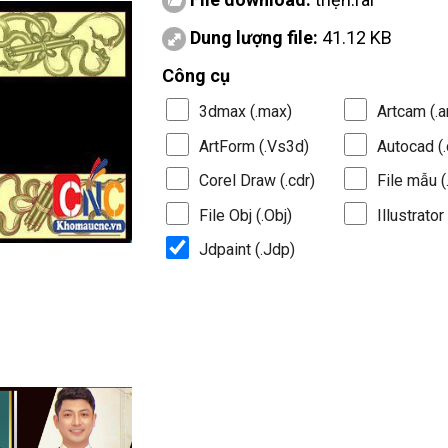
Dung lượng file:
41.12 KB
Công cụ
3dmax (.max)
Artcam (.a
ArtForm (.Vs3d)
Autocad (.
Corel Draw (.cdr)
File mẫu (.
File Obj (.Obj)
Illustrator 
Jdpaint (.Jdp)