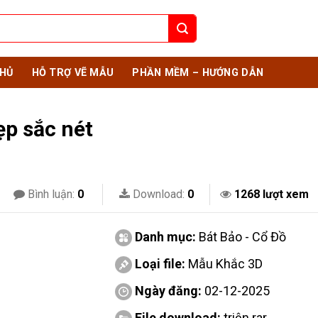
HỦ
HỖ TRỢ VẼ MẪU
PHẦN MỀM – HƯỚNG DẪN
ẹp sắc nét
Bình luận:
0
Download:
0
1268 lượt xem
Danh mục:
Bát Bảo - Cổ Đồ
Loại file:
Mẫu Khắc 3D
Ngày đăng:
02-12-2025
File download:
triện.rar