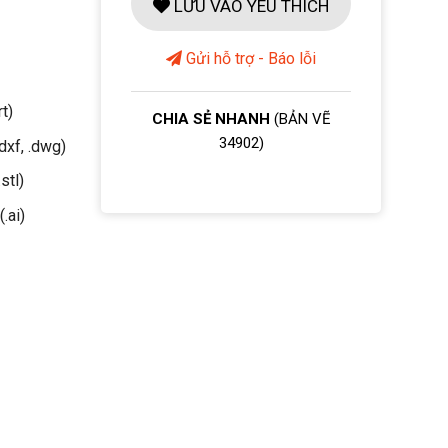
LƯU VÀO YÊU THÍCH
Gửi hỗ trợ - Báo lỗi
rt)
CHIA SẺ NHANH
(BẢN VẼ
34902)
dxf, .dwg)
stl)
(.ai)