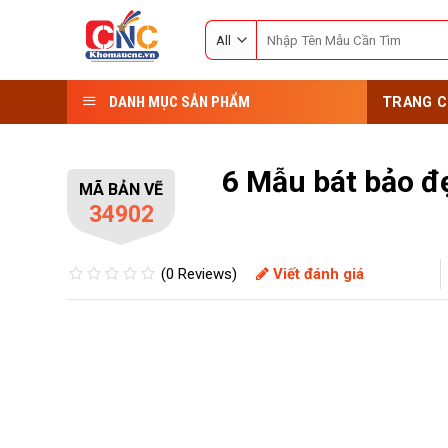
Skip
Search
to
for:
content
DANH MỤC SẢN PHẨM
TRANG C
6 Mẫu bát bảo đ
MÃ BẢN VẼ
34902
(0 Reviews)
Viết đánh giá