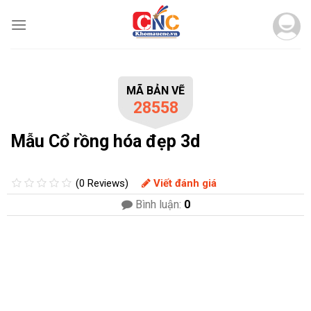
Skip
to
content
MÃ BẢN VẼ
28558
Mẫu Cổ rồng hóa đẹp 3d
(0 Reviews)
Viết đánh giá
Bình luận:
0