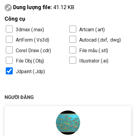
Dung lượng file:
41.12 KB
Công cụ
3dmax (.max)
Artcam (.art)
ArtForm (.Vs3d)
Autocad (.dxf, .dwg)
Corel Draw (.cdr)
File mẫu (.stl)
File Obj (.Obj)
Illustrator (.ai)
Jdpaint (.Jdp)
NGƯỜI ĐĂNG