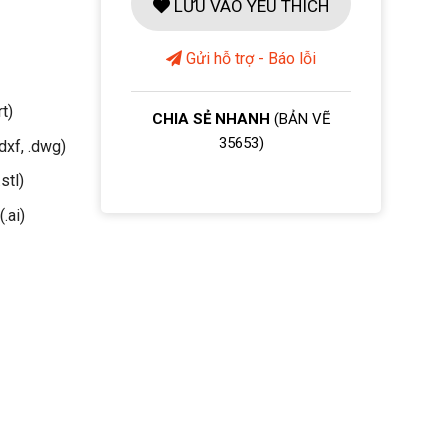
LƯU VÀO YÊU THÍCH
Gửi hỗ trợ - Báo lỗi
rt)
CHIA SẺ NHANH
(BẢN VẼ
35653)
dxf, .dwg)
stl)
(.ai)