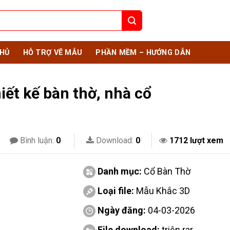
HỦ
HỖ TRỢ VẼ MẪU
PHẦN MỀM – HƯỚNG DẪN
iết kế bàn thờ, nhà cổ
Bình luận:
0
Download:
0
1712 lượt xem
Danh mục:
Cổ Bàn Thờ
Loại file:
Mẫu Khắc 3D
Ngày đăng:
04-03-2026
File download:
triện.rar