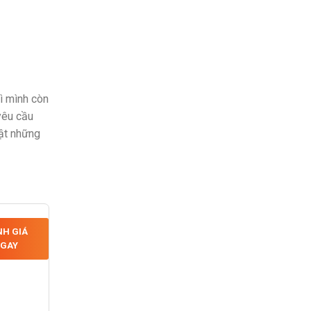
hì mình còn
yêu cầu
hật những
H GIÁ
GAY