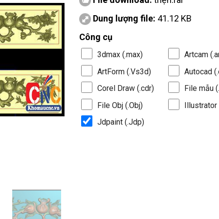
Dung lượng file:
41.12 KB
Công cụ
3dmax (.max)
Artcam (.a
ArtForm (.Vs3d)
Autocad (.
Corel Draw (.cdr)
File mẫu (.
File Obj (.Obj)
Illustrator 
Jdpaint (.Jdp)