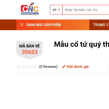
Skip
Search
to
for:
content
DANH MỤC SẢN PHẨM
TRANG C
Mẫu cổ tứ quý th
MÃ BẢN VẼ
35653
(0 Reviews)
Viết đánh giá