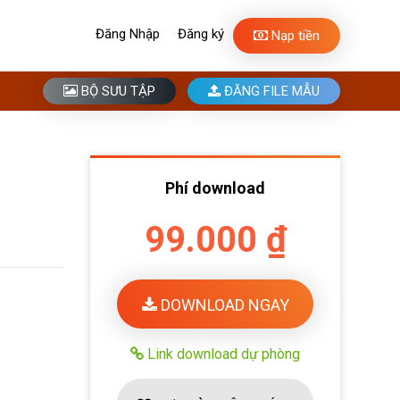
Đăng Nhập
Đăng ký
Nạp tiền
BỘ SƯU TẬP
ĐĂNG FILE MẪU
Phí download
99.000 ₫
DOWNLOAD NGAY
Link download dự phòng