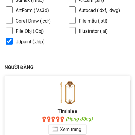
3dmax (.max)
Artcam (.art)
ArtForm (.Vs3d)
Autocad (.dxf, .dwg)
Corel Draw (.cdr)
File mẫu (.stl)
File Obj (.Obj)
Illustrator (.ai)
Jdpaint (.Jdp)
NGƯỜI ĐĂNG
Timinlee
(Hạng đồng)
Xem
trang