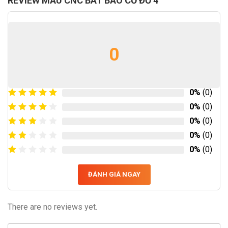
REVIEW MẪU CNC BÁT BẢO CỔ ĐỒ 4
0
0%
(0)
0%
(0)
0%
(0)
0%
(0)
0%
(0)
ĐÁNH GIÁ NGAY
There are no reviews yet.