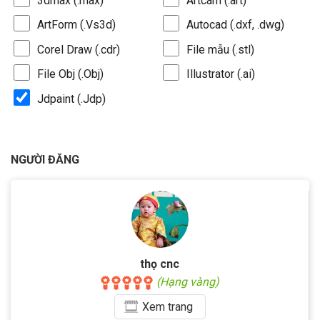
3dmax (.max)
Artcam (.art)
ArtForm (.Vs3d)
Autocad (.dxf, .dwg)
Corel Draw (.cdr)
File mẫu (.stl)
File Obj (.Obj)
Illustrator (.ai)
Jdpaint (.Jdp)
NGƯỜI ĐĂNG
thọ cnc
(Hạng vàng)
Xem
trang