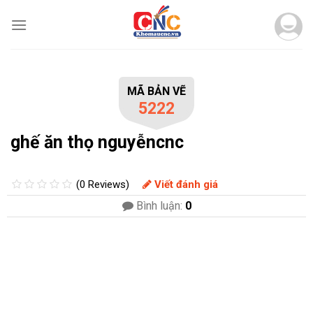
Skip
to
content
MÃ BẢN VẼ
5222
ghế ăn thọ nguyễncnc
(0 Reviews)
Viết đánh giá
Bình luận:
0