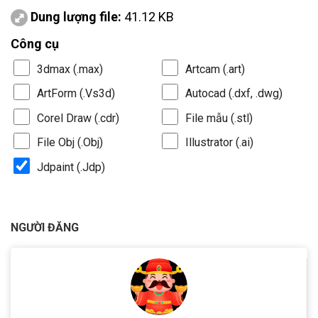
Dung lượng file:
41.12 KB
Công cụ
3dmax (.max)
Artcam (.art)
ArtForm (.Vs3d)
Autocad (.dxf, .dwg)
Corel Draw (.cdr)
File mẫu (.stl)
File Obj (.Obj)
Illustrator (.ai)
Jdpaint (.Jdp)
NGƯỜI ĐĂNG