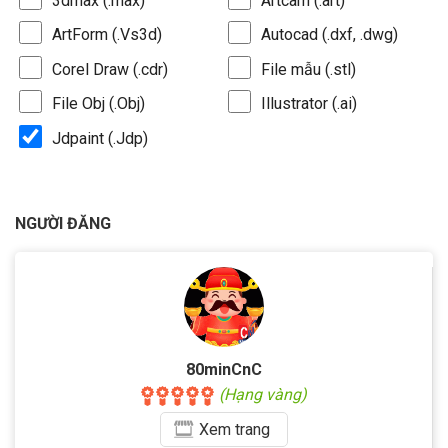
3dmax (.max)
Artcam (.art)
ArtForm (.Vs3d)
Autocad (.dxf, .dwg)
Corel Draw (.cdr)
File mẫu (.stl)
File Obj (.Obj)
Illustrator (.ai)
Jdpaint (.Jdp)
NGƯỜI ĐĂNG
80minCnC
(Hạng vàng)
Xem
trang