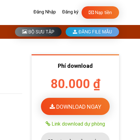
Đăng Nhập
Đăng ký
Nạp tiền
BỘ SƯU TẬP
ĐĂNG FILE MẪU
Phí download
80.000 ₫
DOWNLOAD NGAY
Link download dự phòng