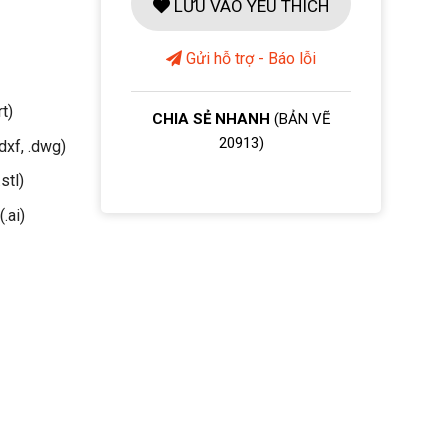
LƯU VÀO YÊU THÍCH
Gửi hỗ trợ - Báo lỗi
rt)
CHIA SẺ NHANH
(BẢN VẼ
20913)
dxf, .dwg)
stl)
(.ai)