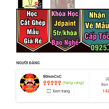
NGƯỜI ĐĂNG
80minCnC
(Hạng vàng)
Bản
14
Xem
trang