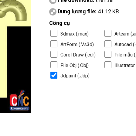
Dung lượng file:
41.12 KB
Công cụ
3dmax (.max)
Artcam (.a
ArtForm (.Vs3d)
Autocad (.
Corel Draw (.cdr)
File mẫu (.
File Obj (.Obj)
Illustrator 
Jdpaint (.Jdp)