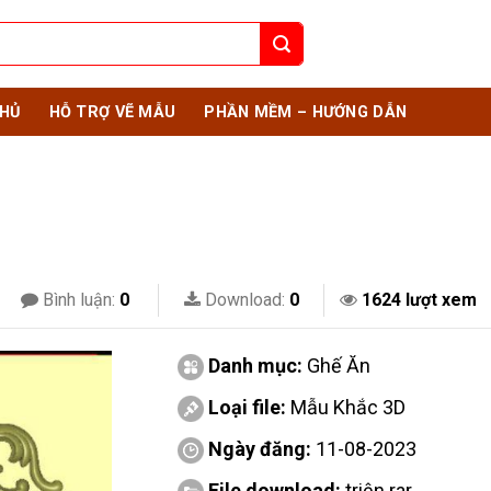
HỦ
HỖ TRỢ VẼ MẪU
PHẦN MỀM – HƯỚNG DẪN
Bình luận:
0
Download:
0
1624 lượt xem
Danh mục:
Ghế Ăn
Loại file:
Mẫu Khắc 3D
Ngày đăng:
11-08-2023
File download:
triện.rar