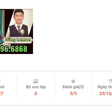
 vẽ
Bộ sưu tập
Đánh giá(0)
Ngày t
27
0
5/5
23/10