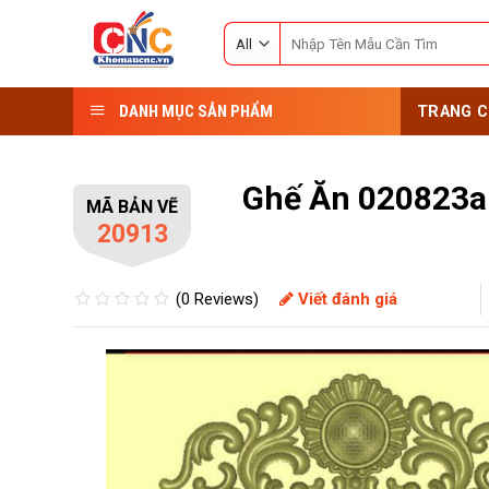
Skip
Search
to
for:
content
DANH MỤC SẢN PHẨM
TRANG C
Ghế Ăn 020823a
MÃ BẢN VẼ
20913
(0 Reviews)
Viết đánh giá