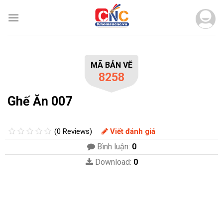
Skip
to
content
MÃ BẢN VẼ
8258
Ghế Ăn 007
(0 Reviews)
Viết đánh giá
Bình luận:
0
Download:
0