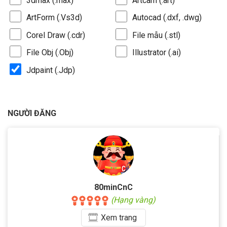
3dmax (.max)
Artcam (.art)
ArtForm (.Vs3d)
Autocad (.dxf, .dwg)
Corel Draw (.cdr)
File mẫu (.stl)
File Obj (.Obj)
Illustrator (.ai)
Jdpaint (.Jdp)
NGƯỜI ĐĂNG
80minCnC
(Hạng vàng)
Xem
trang