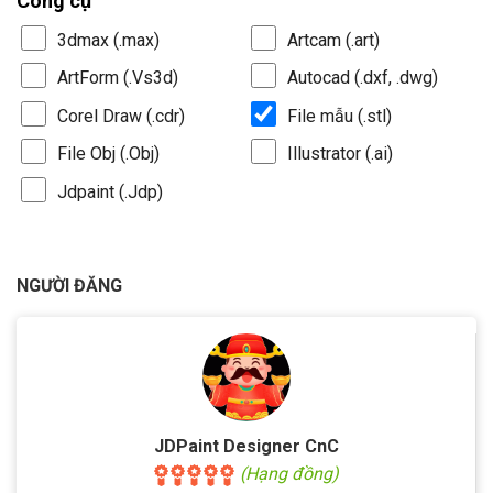
Công cụ
3dmax (.max)
Artcam (.art)
ArtForm (.Vs3d)
Autocad (.dxf, .dwg)
Corel Draw (.cdr)
File mẫu (.stl)
File Obj (.Obj)
Illustrator (.ai)
Jdpaint (.Jdp)
NGƯỜI ĐĂNG
JDPaint Designer CnC
(Hạng đồng)