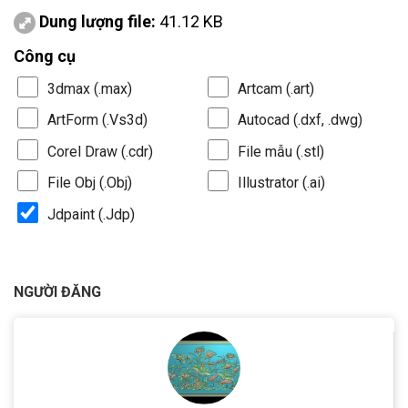
Dung lượng file:
41.12 KB
Công cụ
3dmax (.max)
Artcam (.art)
ArtForm (.Vs3d)
Autocad (.dxf, .dwg)
Corel Draw (.cdr)
File mẫu (.stl)
File Obj (.Obj)
Illustrator (.ai)
Jdpaint (.Jdp)
NGƯỜI ĐĂNG