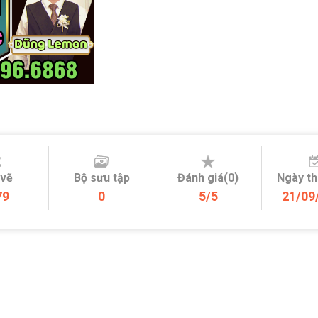
 vẽ
Bộ sưu tập
Đánh giá(0)
Ngày t
79
0
5/5
21/09