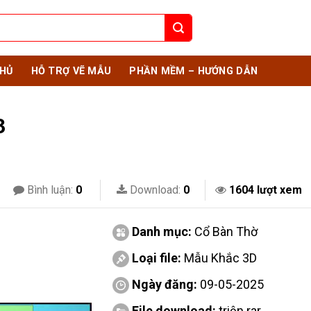
HỦ
HỖ TRỢ VẼ MẪU
PHẦN MỀM – HƯỚNG DẪN
3
Bình luận:
0
Download:
0
1604 lượt xem
Danh mục:
Cổ Bàn Thờ
Loại file:
Mẫu Khắc 3D
Ngày đăng:
09-05-2025
File download:
triện.rar