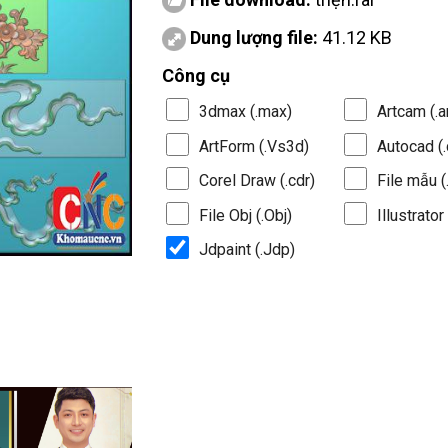
Dung lượng file:
41.12 KB
Công cụ
3dmax (.max)
Artcam (.a
ArtForm (.Vs3d)
Autocad (.
Corel Draw (.cdr)
File mẫu (.
File Obj (.Obj)
Illustrator 
Jdpaint (.Jdp)