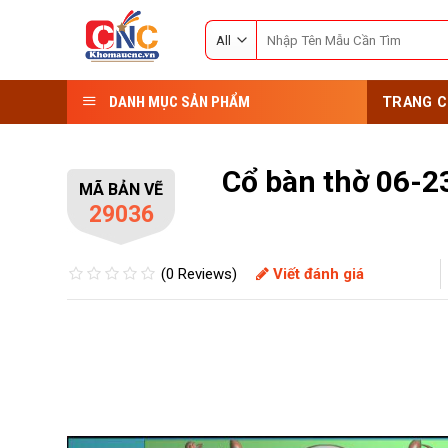
Skip
Search
to
for:
content
DANH MỤC SẢN PHẨM
TRANG C
Cổ bàn thờ 06-2
MÃ BẢN VẼ
29036
(0 Reviews)
Viết đánh giá