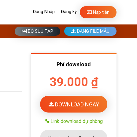
Đăng Nhập
Đăng ký
Nạp tiền
BỘ SƯU TẬP
ĐĂNG FILE MẪU
Phí download
39.000 ₫
DOWNLOAD NGAY
Link download dự phòng