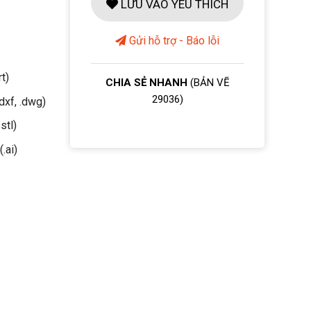
LƯU VÀO YÊU THÍCH
Gửi hỗ trợ - Báo lỗi
rt)
CHIA SẺ NHANH
(BẢN VẼ
29036)
dxf, .dwg)
stl)
(.ai)