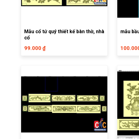
Mẫu cổ tứ quý thiết kế bàn thờ, nhà
mẫu bầu
cổ
99.000 ₫
100.00