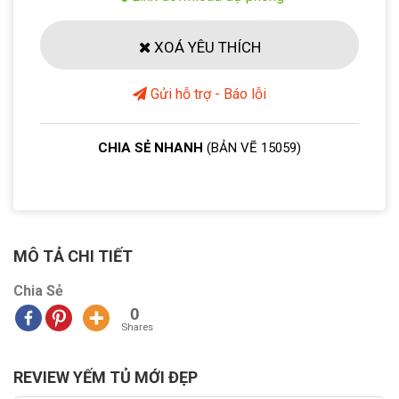
XOÁ YÊU THÍCH
Gửi hỗ trợ - Báo lỗi
CHIA SẺ NHANH
(BẢN VẼ 15059)
MÔ TẢ CHI TIẾT
Chia Sẻ
0
Shares
REVIEW YẾM TỦ MỚI ĐẸP