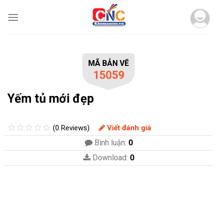
Skip
to
content
MÃ BẢN VẼ
15059
Yếm tủ mới đẹp
(0 Reviews)
Viết đánh giá
Bình luận:
0
Download:
0