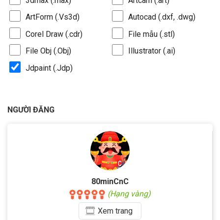
3dmax (.max)
Artcam (.art)
ArtForm (.Vs3d)
Autocad (.dxf, .dwg)
Corel Draw (.cdr)
File mẫu (.stl)
File Obj (.Obj)
Illustrator (.ai)
Jdpaint (.Jdp)
NGƯỜI ĐĂNG
80minCnC
(Hạng vàng)
Xem
trang