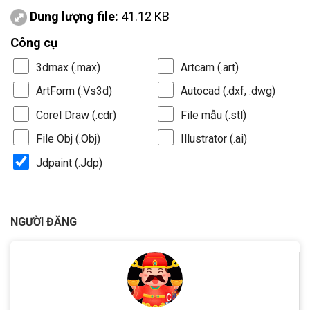
Dung lượng file:
41.12 KB
Công cụ
3dmax (.max)
Artcam (.art)
ArtForm (.Vs3d)
Autocad (.dxf, .dwg)
Corel Draw (.cdr)
File mẫu (.stl)
File Obj (.Obj)
Illustrator (.ai)
Jdpaint (.Jdp)
NGƯỜI ĐĂNG