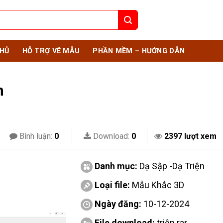
HỦ
HỖ TRỢ VẼ MẪU
PHẦN MỀM – HƯỚNG DẪN
n
Bình luận:
0
Download:
0
2397 lượt xem
Danh mục:
Dạ Sập -Dạ Triện
Loại file:
Mẫu Khắc 3D
Ngày đăng:
10-12-2024
File download:
triện.rar