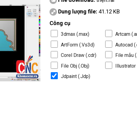
Dung lượng file:
41.12 KB
Công cụ
3dmax (.max)
Artcam (.a
ArtForm (.Vs3d)
Autocad (.
Corel Draw (.cdr)
File mẫu (.
File Obj (.Obj)
Illustrator 
Jdpaint (.Jdp)