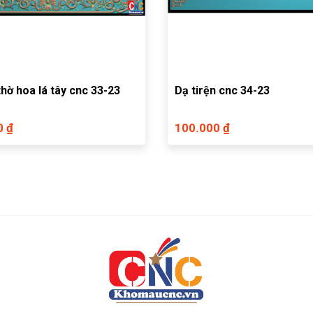
Dạ bàn thờ hoa lá tây cnc 33-23
Dạ tirện cnc 34-23
0 ₫
100.000 ₫