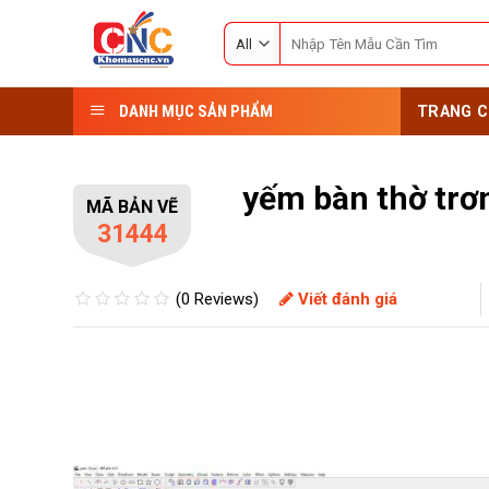
Skip
Search
to
for:
content
DANH MỤC SẢN PHẨM
TRANG C
yếm bàn thờ trơ
MÃ BẢN VẼ
31444
(0 Reviews)
Viết đánh giá