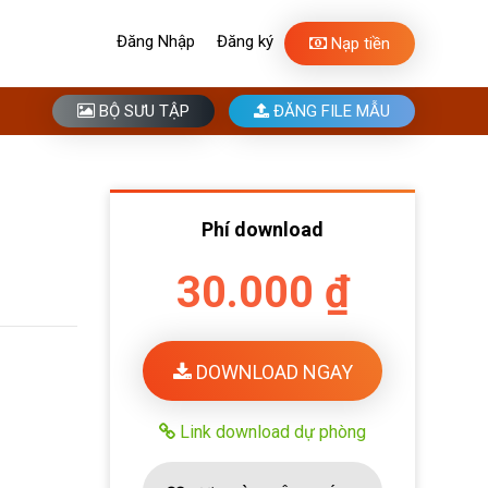
Đăng Nhập
Đăng ký
Nạp tiền
BỘ SƯU TẬP
ĐĂNG FILE MẪU
Phí download
30.000 ₫
DOWNLOAD NGAY
Link download dự phòng