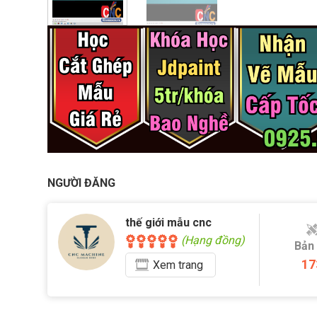
NGƯỜI ĐĂNG
thế giới mẫu cnc
(Hạng đồng)
Bản
17
Xem
trang