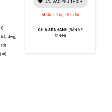
LƯU VÀO YÊU THÍCH
Gửi hỗ trợ - Báo lỗi
rt)
CHIA SẺ NHANH
(BẢN VẼ
31444)
dxf, .dwg)
stl)
(.ai)