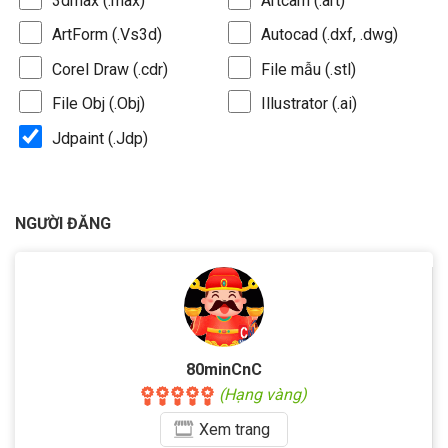
3dmax (.max)
Artcam (.art)
ArtForm (.Vs3d)
Autocad (.dxf, .dwg)
Corel Draw (.cdr)
File mẫu (.stl)
File Obj (.Obj)
Illustrator (.ai)
Jdpaint (.Jdp)
NGƯỜI ĐĂNG
80minCnC
(Hạng vàng)
Xem
trang