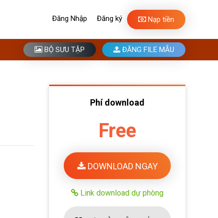
Đăng Nhập
Đăng ký
Nạp tiền
BỘ SƯU TẬP
ĐĂNG FILE MẪU
Phí download
Free
DOWNLOAD NGAY
Link download dự phòng