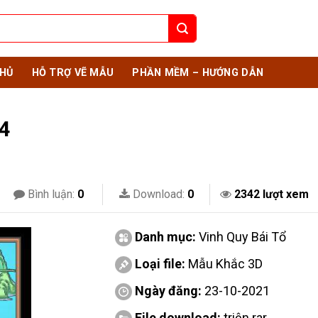
HỦ
HỖ TRỢ VẼ MẪU
PHẦN MỀM – HƯỚNG DẪN
14
Bình luận:
0
Download:
0
2342 lượt xem
Danh mục:
Vinh Quy Bái Tổ
Loại file:
Mẫu Khắc 3D
Ngày đăng:
23-10-2021
File download:
triện.rar