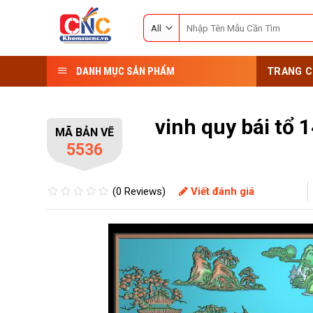
Skip
Search
to
for:
content
DANH MỤC SẢN PHẨM
TRANG C
vinh quy bái tổ 
MÃ BẢN VẼ
5536
(0 Reviews)
Viết đánh giá