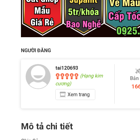
NGƯỜI ĐĂNG
tai120693
(Hạng kim
Bản
cương)
16
Xem
trang
Mô tả chi tiết