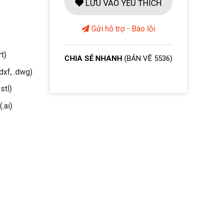
LƯU VÀO YÊU THÍCH
Gửi hỗ trợ - Báo lỗi
rt)
CHIA SẺ NHANH
(BẢN VẼ 5536)
dxf, .dwg)
stl)
(.ai)