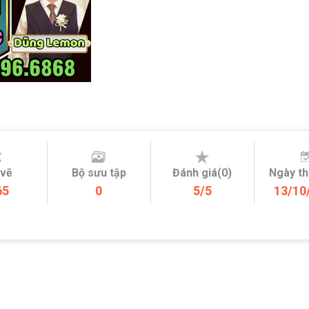
 vẽ
Bộ sưu tập
Đánh giá(0)
Ngày t
65
0
5/5
13/10