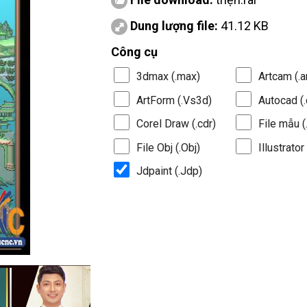
Dung lượng file:
41.12 KB
Công cụ
3dmax (.max)
Artcam (.a
ArtForm (.Vs3d)
Autocad (.
Corel Draw (.cdr)
File mẫu (.
File Obj (.Obj)
Illustrator 
Jdpaint (.Jdp)