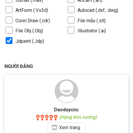
3dmax (.max)
Artcam (.art)
ArtForm (.Vs3d)
Autocad (.dxf, .dwg)
Corel Draw (.cdr)
File mẫu (.stl)
File Obj (.Obj)
Illustrator (.ai)
Jdpaint (.Jdp)
NGƯỜI ĐĂNG
Daoduycnc
(Hạng kim cương)
Xem
trang