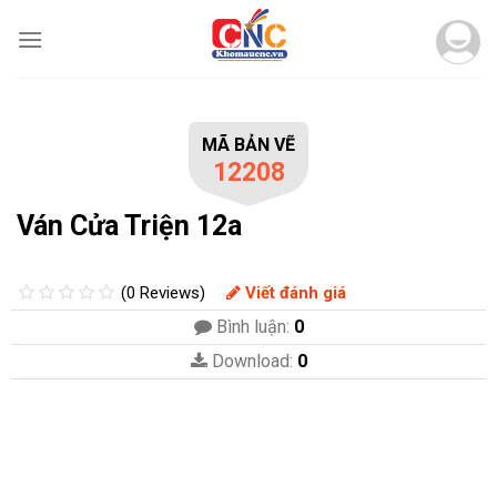
Skip
to
content
MÃ BẢN VẼ
12208
Ván Cửa Triện 12a
(0 Reviews)
Viết đánh giá
Bình luận:
0
Download:
0