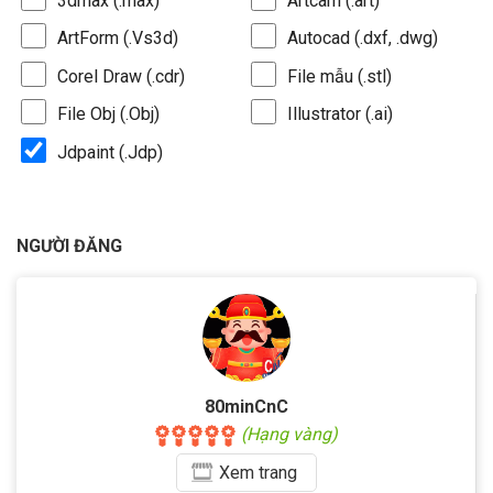
3dmax (.max)
Artcam (.art)
ArtForm (.Vs3d)
Autocad (.dxf, .dwg)
Corel Draw (.cdr)
File mẫu (.stl)
File Obj (.Obj)
Illustrator (.ai)
Jdpaint (.Jdp)
NGƯỜI ĐĂNG
80minCnC
(Hạng vàng)
Xem
trang