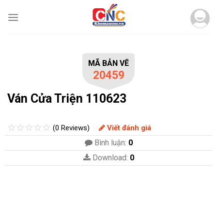
Skip
to
content
MÃ BẢN VẼ
20459
Ván Cửa Triện 110623
(0 Reviews)
Viết đánh giá
Bình luận:
0
Download:
0