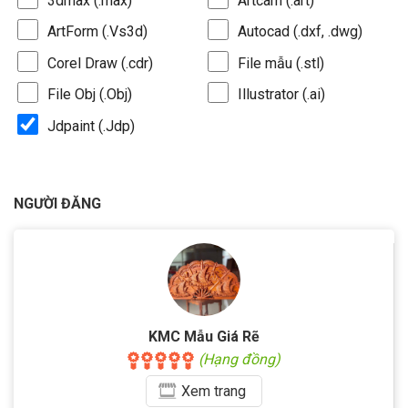
3dmax (.max)
Artcam (.art)
ArtForm (.Vs3d)
Autocad (.dxf, .dwg)
Corel Draw (.cdr)
File mẫu (.stl)
File Obj (.Obj)
Illustrator (.ai)
Jdpaint (.Jdp)
NGƯỜI ĐĂNG
KMC Mẫu Giá Rẽ
(Hạng đồng)
Xem
trang