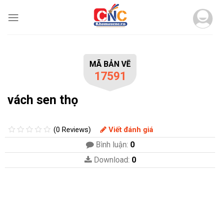
Skip
to
content
MÃ BẢN VẼ
17591
vách sen thọ
(0 Reviews)
Viết đánh giá
Bình luận:
0
Download:
0